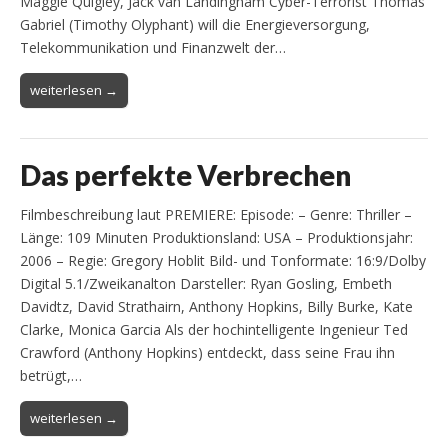
Maggie Quigley, Jack van Landingham Cyber-Terrorist Thomas
Gabriel (Timothy Olyphant) will die Energieversorgung,
Telekommunikation und Finanzwelt der…
weiterlesen →
Das perfekte Verbrechen
Filmbeschreibung laut PREMIERE: Episode: – Genre: Thriller –
Länge: 109 Minuten Produktionsland: USA – Produktionsjahr:
2006 – Regie: Gregory Hoblit Bild- und Tonformate: 16:9/Dolby
Digital 5.1/Zweikanalton Darsteller: Ryan Gosling, Embeth
Davidtz, David Strathairn, Anthony Hopkins, Billy Burke, Kate
Clarke, Monica Garcia Als der hochintelligente Ingenieur Ted
Crawford (Anthony Hopkins) entdeckt, dass seine Frau ihn
betrügt,…
weiterlesen →