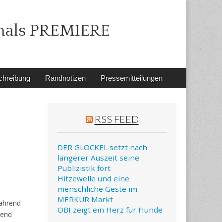
mals PREMIERE
chreibung
Randnotizen
Pressemitteilungen
RSS FEED
DER GLÖCKEL setzt nach
längerer Auszeit seine
Publizistik fort
Hitzewelle und eine
menschliche Geste im
MERKUR Markt
Während
OBI zeigt ein Herz für Hunde
gend