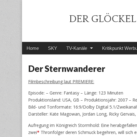
DER GLÖCKEL 
Main
Skip
Home
SKY
TV-Kanäle
Kritikpunkt Werb
menu
to
content
Der Sternwanderer
Filmbeschreibung laut PREMIERE:
Episode: – Genre: Fantasy – Länge: 123 Minuten
Produktionsland: USA, GB – Produktionsjahr: 2007 – 
Bild- und Tonformate: 16:9/Dolby Digital 5.1/Zweikana
Darsteller: Kate Magowan, Jordan Long, Ricky Gervais, M
Aufregung im Königreich Stormhold: Eine herabgefallen
zwei
*
Thronfolger deren Schmuck begehren, will sich e