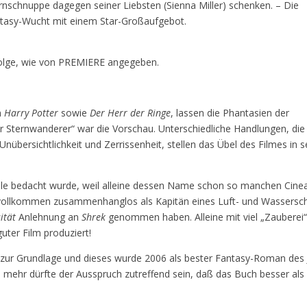
ernschnuppe dagegen seiner Liebsten (Sienna Miller) schenken. – Die
tasy-Wucht mit einem Star-Großaufgebot.
nfolge, wie von PREMIERE angegeben.
n
Harry Potter
sowie
Der Herr der Ringe
, lassen die Phantasien der
er Sternwanderer“ war die Vorschau. Unterschiedliche Handlungen, die
nübersichtlichkeit und Zerrissenheit, stellen das Übel des Filmes in s
lle bedacht wurde, weil alleine dessen Name schon so manchen Cine
 vollkommen zusammenhanglos als Kapitän eines Luft- und Wassersch
ität
Anlehnung an
Shrek
genommen haben. Alleine mit viel „Zauberei
uter Film produziert!
zur Grundlage und dieses wurde 2006 als bester Fantasy-Roman des 
 mehr dürfte der Ausspruch zutreffend sein, daß das Buch besser als 