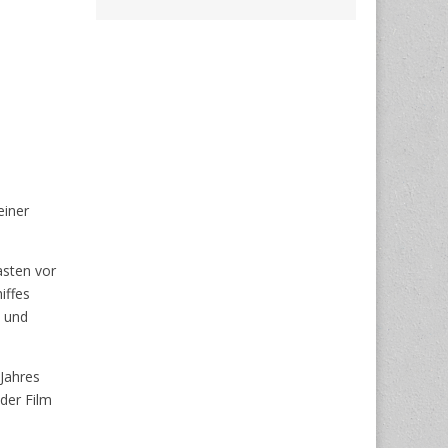
einer
asten vor
iffes
“ und
Jahres
der Film