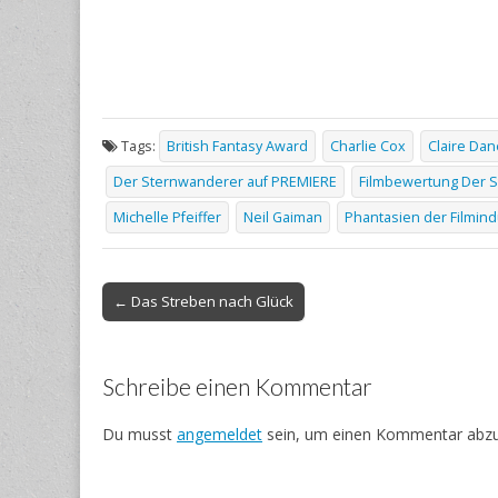
Tags:
British Fantasy Award
Charlie Cox
Claire Da
Der Sternwanderer auf PREMIERE
Filmbewertung Der 
Michelle Pfeiffer
Neil Gaiman
Phantasien der Filmind
Post
← Das Streben nach Glück
navigation
Schreibe einen Kommentar
Du musst
angemeldet
sein, um einen Kommentar abz