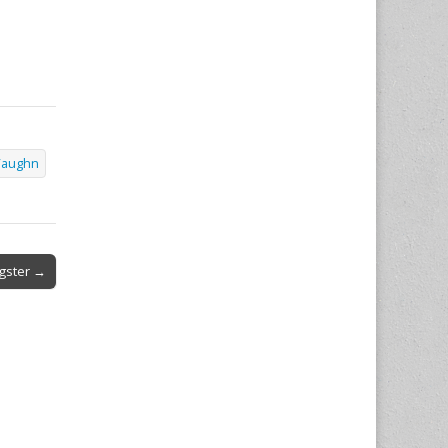
Vaughn
gster →