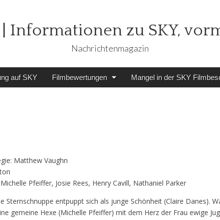
| Informationen zu SKY, vor
Nachrichtenmagazin
ung auf SKY
Filmbewertungen
Mangel in der SKY Filmbes
Regie: Matthew Vaughn
lton
ichelle Pfeiffer, Josie Rees, Henry Cavill, Nathaniel Parker
e Sternschnuppe entpuppt sich als junge Schönheit (Claire Danes). 
ine gemeine Hexe (Michelle Pfeiffer) mit dem Herz der Frau ewige Ju