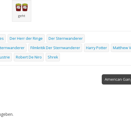
geht
nes
Der Herr der Ringe
Der Sternwanderer
Sternwanderer
Filmkritik Der Sternwanderer
Harry Potter
Matthew 
ustrie
Robert De Niro
Shrek
American Gan
ugeben.