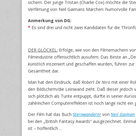
sichern. Der junge Tristan (Charlie Cox) möchte die St
Verfilmung von Neil Gaimans Märchen: humorvolle Fan
Anmerkung von DG:
*
Es sind drei und nicht zwei Kandidaten für die Thro
DER GLÖCKEL:
Erfolge, wie von den Filmemachern vo
Filmindustrie offensichtlich ausufern. Das Beste an „D
künstlich
inszeniert und geschaffen wurden, führen zur U
Gesamtheit dar.
Man hat den Eindruck, daß
Robert De Niro
mit einer Ro
den Bildschirm/die Leinwand zieht. Daß dieser jedoch
sich plötzlich als Tunte entpuppt, dürfte in seiner
Kurios
zahlreichen Computereffekten ist noch lange nicht ein g
Der Film hat das Buch
Sternwanderer
von
Neil Gaiman
bei den „British Fantasy Awards“ ausgezeichnet. Einmal
ist – hoffentlich …