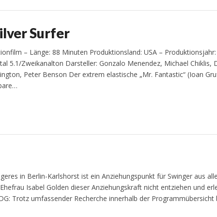
ilver Surfer
ionfilm – Länge: 88 Minuten Produktionsland: USA – Produktionsjahr:
ital 5.1/Zweikanalton Darsteller: Gonzalo Menendez, Michael Chiklis,
ington, Peter Benson Der extrem elastische „Mr. Fantastic“ (Ioan Gru
tbare…
res in Berlin-Karlshorst ist ein Anziehungspunkt für Swinger aus alle
hefrau Isabel Golden dieser Anziehungskraft nicht entziehen und erl
 DG: Trotz umfassender Recherche innerhalb der Programmübersicht 