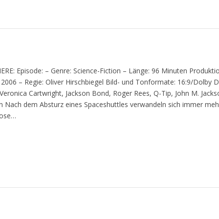
ERE: Episode: – Genre: Science-Fiction – Länge: 96 Minuten Produkti
2006 – Regie: Oliver Hirschbiegel Bild- und Tonformate: 16:9/Dolby Di
 Veronica Cartwright, Jackson Bond, Roger Rees, Q-Tip, John M. Jacks
an Nach dem Absturz eines Spaceshuttles verwandeln sich immer meh
lose…