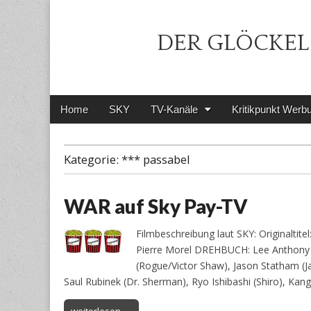
DER GLÖCKEL 
Main
Skip
Home
SKY
TV-Kanäle
Kritikpunkt Werb
menu
to
content
Kategorie:
*** passabel
WAR auf Sky Pay-TV
Filmbeschreibung laut SKY: Originaltite
Pierre Morel DREHBUCH: Lee Anthony S
(Rogue/Victor Shaw), Jason Statham (J
Saul Rubinek (Dr. Sherman), Ryo Ishibashi (Shiro), Ka
weiterlesen →