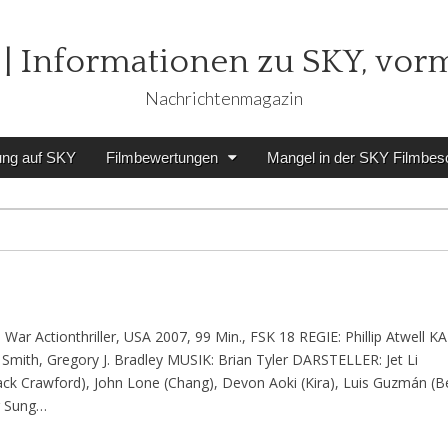
| Informationen zu SKY, vor
Nachrichtenmagazin
ung auf SKY
Filmbewertungen
Mangel in der SKY Filmbes
l: War Actionthriller, USA 2007, 99 Min., FSK 18 REGIE: Phillip Atwell 
mith, Gregory J. Bradley MUSIK: Brian Tyler DARSTELLER: Jet Li
ack Crawford), John Lone (Chang), Devon Aoki (Kira), Luis Guzmán (B
ng Sung…