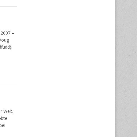
 2007 –
 Doug
ffudd),
r Welt.
ebte
bei