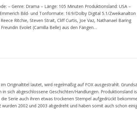
ode: – Genre: Drama – Länge: 105 Minuten Produktionsland: USA –
 Emmerich Bild- und Tonformate: 16:9/Dolby Digital 5.1/Zweikanalton
ece Ritchie, Steven Strait, Cliff Curtis, Joe Vaz, Nathanael Baring
te Freundin Evolet (Camilla Belle) aus den Fängen…
im Originaltitel lautet, wird regelmäßig auf FOX ausgestrahlt. Grundsä
en in sich abgeschlossene Geschichten/Handlungen. Produktionsland is
t die Serie auch ihren etwas trockenen Stempel aufgedrückt bekomme
+2 wurden 2002 und 2003 abgedreht und haben somit auch schon einig