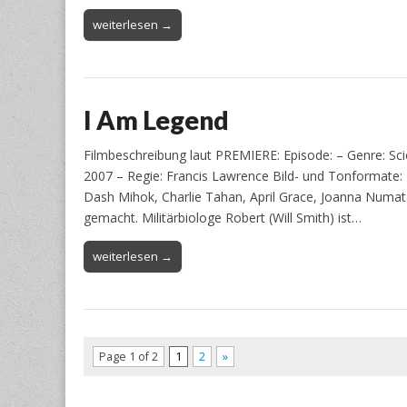
weiterlesen →
I Am Legend
Filmbeschreibung laut PREMIERE: Episode: – Genre: Sci
2007 – Regie: Francis Lawrence Bild- und Tonformate: 1
Dash Mihok, Charlie Tahan, April Grace, Joanna Numata
gemacht. Militärbiologe Robert (Will Smith) ist…
weiterlesen →
Page 1 of 2
1
2
»