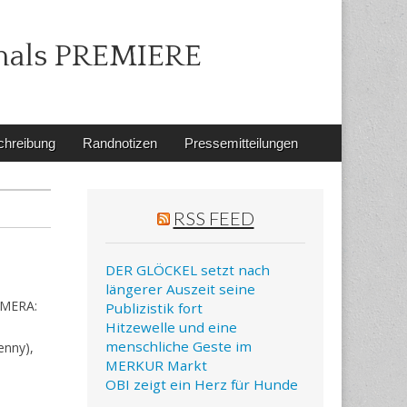
mals PREMIERE
chreibung
Randnotizen
Pressemitteilungen
RSS FEED
DER GLÖCKEL setzt nach
längerer Auszeit seine
KAMERA:
Publizistik fort
Hitzewelle und eine
menschliche Geste im
enny),
MERKUR Markt
OBI zeigt ein Herz für Hunde