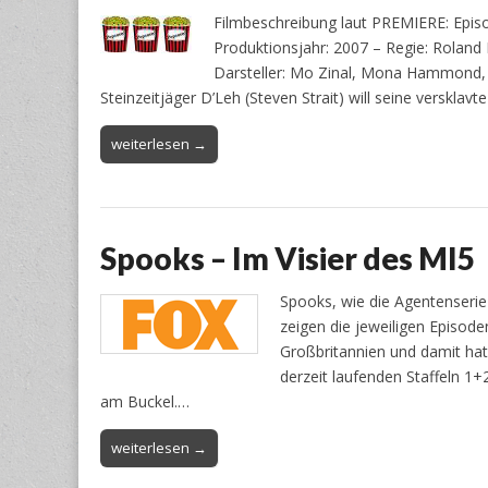
Filmbeschreibung laut PREMIERE: Epis
Produktionsjahr: 2007 – Regie: Roland
Darsteller: Mo Zinal, Mona Hammond, Re
Steinzeitjäger D’Leh (Steven Strait) will seine versklav
weiterlesen →
Spooks – Im Visier des MI5
Spooks, wie die Agentenserie 
zeigen die jeweiligen Episod
Großbritannien und damit ha
derzeit laufenden Staffeln 1
am Buckel.…
weiterlesen →