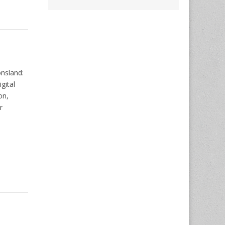
onsland:
gital
on,
r