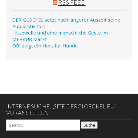
RSS FEED
DER GLÖCKEL setzt nach längerer Auszeit seine
Publizistik fort
Hitzewelle und eine menschliche Geste im
MERKUR Markt
OBI zeigt ein Herz für Hunde
INTERNE SUCHE: „SITE:DERGLOECKEL.EU“
VORANSTELLEN
Suche