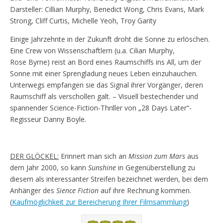
Darsteller: Cillian Murphy, Benedict Wong, Chris Evans, Mark
Strong, Cliff Curtis, Michelle Yeoh, Troy Garity
Einige Jahrzehnte in der Zukunft droht die Sonne zu erlöschen.
Eine Crew von Wissenschaftlern (u.a. Cilian Murphy,
Rose Byrne) reist an Bord eines Raumschiffs ins All, um der
Sonne mit einer Sprengladung neues Leben einzuhauchen.
Unterwegs empfangen sie das Signal ihrer Vorgänger, deren
Raumschiff als verschollen galt. – Visuell bestechender und
spannender Science-Fiction-Thriller von „28 Days Later“-
Regisseur Danny Boyle.
DER GLÖCKEL:
Erinnert man sich an
Mission zum Mars
aus
dem Jahr 2000, so kann
Sunshine
in Gegenüberstellung zu
diesem als interessanter Streifen bezeichnet werden, bei dem
Anhänger des
Sience Fiction
auf ihre Rechnung kommen.
(
Kaufmöglichkeit zur Bereicherung Ihrer Filmsammlung
)