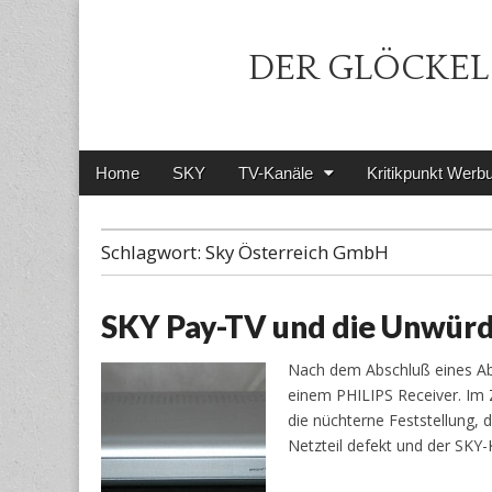
DER GLÖCKEL 
Main
Skip
Home
SKY
TV-Kanäle
Kritikpunkt Werb
menu
to
content
Schlagwort:
Sky Österreich GmbH
SKY Pay-TV und die Unwürd
Nach dem Abschluß eines Ab
einem PHILIPS Receiver. Im
die nüchterne Feststellung, d
Netzteil defekt und der SKY