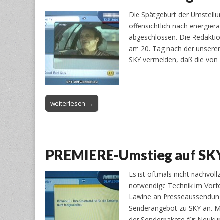
Die Spätgeburt der Umstel
offensichtlich nach energie
abgeschlossen. Die Redaktio
am 20. Tag nach der unser
SKY vermelden, daß die von
weiterlesen →
PREMIERE-Umstieg auf SKY:
Es ist oftmals nicht nachv
notwendige Technik im Vorf
Lawine an Presseaussendung
Senderangebot zu SKY an. M
der Senderpakete für Neuku