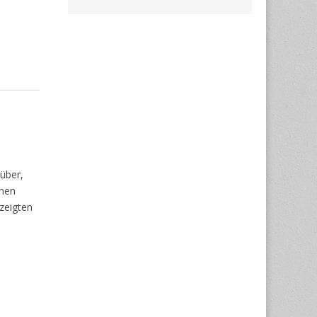
rüber,
chen
zeigten