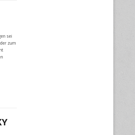
en sei
eder zum
ht
en
KY