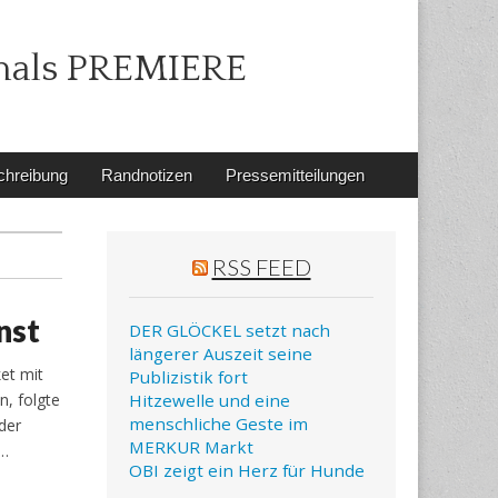
mals PREMIERE
chreibung
Randnotizen
Pressemitteilungen
RSS FEED
nst
DER GLÖCKEL setzt nach
längerer Auszeit seine
et mit
Publizistik fort
, folgte
Hitzewelle und eine
menschliche Geste im
der
MERKUR Markt
e…
OBI zeigt ein Herz für Hunde