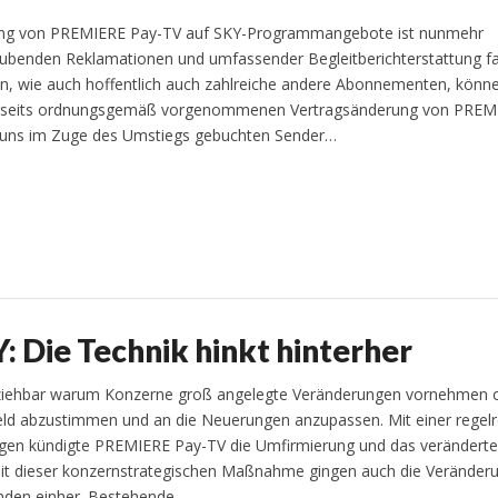
lung von PREMIERE Pay-TV auf SKY-Programmangebote ist nunmehr
raubenden Reklamationen und umfassender Begleitberichterstattung f
n, wie auch hoffentlich auch zahlreiche andere Abonnementen, könne
erseits ordnungsgemäß vorgenommenen Vertragsänderung von PREM
 uns im Zuge des Umstiegs gebuchten Sender…
 Die Technik hinkt hinterher
ollziehbar warum Konzerne groß angelegte Veränderungen vornehmen 
eld abzustimmen und an die Neuerungen anzupassen. Mit einer regel
en kündigte PREMIERE Pay-TV die Umfirmierung und das veränderte
it dieser konzernstrategischen Maßnahme gingen auch die Veränder
nden einher. Bestehende…