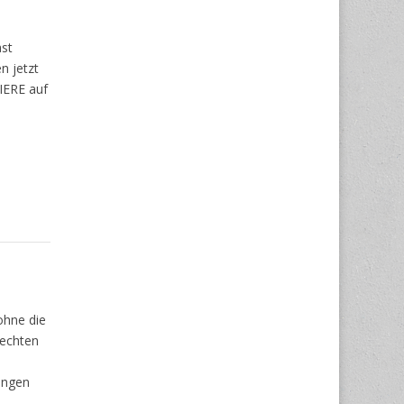
ast
n jetzt
IERE auf
ohne die
rechten
ungen