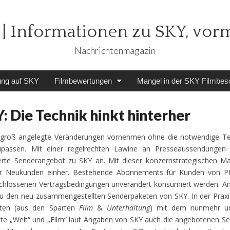
| Informationen zu SKY, vor
Nachrichtenmagazin
ung auf SKY
Filmbewertungen
Mangel in der SKY Filmbes
 Die Technik hinkt hinterher
e groß angelegte Veränderungen vornehmen ohne die notwendige Te
assen. Mit einer regelrechten Lawine an Presseaussendungen 
rte Senderangebot zu SKY an. Mit dieser konzernstrategischen 
für Neukunden einher. Bestehende Abonnements für Kunden von 
schlossenen Vertragsbedingungen unverändert konsumiert werden. A
u den neu zusammengestellten Senderpaketen von SKY. In der Praxi
eten (aus den Sparten
Film
&
Unterhaltung
) mit dem nunmehr u
e „Welt“ und „Film“ laut Angaben von SKY auch die angebotenen Se