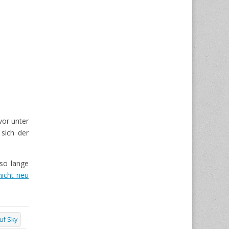
vor unter
sich der
so lange
nicht neu
uf Sky