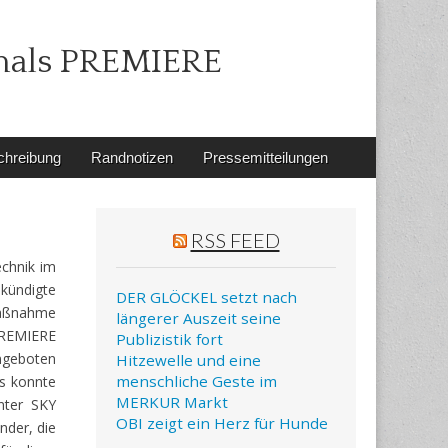
mals PREMIERE
chreibung
Randnotizen
Pressemitteilungen
RSS FEED
chnik im
kündigte
DER GLÖCKEL setzt nach
Maßnahme
längerer Auszeit seine
PREMIERE
Publizistik fort
ngeboten
Hitzewelle und eine
menschliche Geste im
s konnte
MERKUR Markt
nter SKY
OBI zeigt ein Herz für Hunde
nder, die