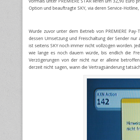
vormals unter PREMIERE STAR liefen um 32,90 Euro pro
Option und beauftragte SKY, via deren Service-Hotlin
Wurde zuvor unter dem Betrieb von PREMIERE Pay-TV
dessen Umsetzung und Freischaltung der Sender nur 
ist seitens SKY noch immer nicht vollzogen worden. Je
wie lange es noch dauern würde, bis endlich die Fre
Verzögerungen von der nicht nur er alleine betroff
derzeit nicht sagen, wann die Vertragsänderung tatsäch