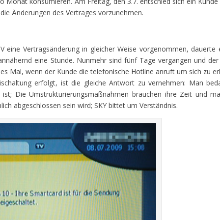
 Monat konsumieren. Am Freitag, den 3.7. entschied sich ein Kunde 
e, die Änderungen des Vertrages vorzunehmen.
 eine Vertragsänderung in gleicher Weise vorgenommen, dauerte e
annähernd eine Stunde. Nunmehr sind fünf Tage vergangen und der
des Mal, wenn der Kunde die telefonische Hotline anruft um sich zu e
ischaltung erfolgt, ist die gleiche Antwort zu vernehmen: Man bed
en ist; Die Umstrukturierungsmaßnahmen brauchen ihre Zeit und m
lich abgeschlossen sein wird; SKY bittet um Verständnis.