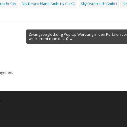
sicht Sky
Sky Deutschland GmbH & Co KG
Sky Österreich GmbH
Sk
Zwangsbeglückung Pop-Up Werbung in den Portalen von
wie kommt man dazu? →
ugeben.
“