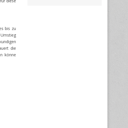
für diese
s bis zu
 Umstieg
rkundigen
auert die
an könne