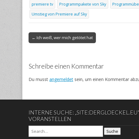
premiere tv
Programmpakete von Sky
Programmüber
Umstieg von Premiere auf Sky
Post
← Ich weiß, wer mich getötet hat
navigation
Schreibe einen Kommentar
Du musst
angemeldet
sein, um einen Kommentar abz
INTERNE SUCHE: „SITE:DERGLOECKEL.EU
VORANSTELLEN
Suche