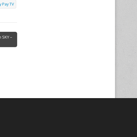
y Pay TV
 SKY –