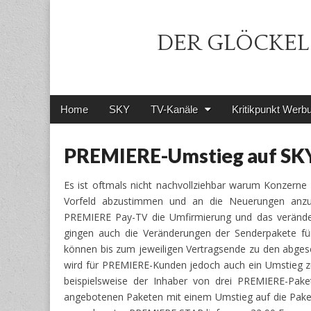
DER GLÖCKEL 
Main
Skip
Home
SKY
TV-Kanäle
Kritikpunkt Werb
menu
to
content
PREMIERE-Umstieg auf SKY:
Es ist oftmals nicht nachvollziehbar warum Konzern
Vorfeld abzustimmen und an die Neuerungen anzup
PREMIERE Pay-TV die Umfirmierung und das verände
gingen auch die Veränderungen der Senderpakete 
können bis zum jeweiligen Vertragsende zu den abge
wird für PREMIERE-Kunden jedoch auch ein Umstieg z
beispielsweise der Inhaber von drei PREMIERE-Pak
angebotenen Paketen mit einem Umstieg auf die Paket