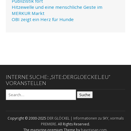
Publizistik fort
Hitzewelle und eine menschliche Geste im
MERKUR Markt
OBI zeigt ein Herz für Hunde
INTERNE SUCHE: „SITE:DERGLOECKEL.EU“
VORANSTELLEN
Suche
Copyright © 2000-2025
DER GLÖCKEL | Informationen zu SKY, vormals
PREMIERE
. All Rights Reserved.
The magazine-premium Theme by
bavotasan.com
.