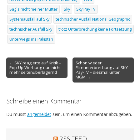
Sag´s nicht meiner Mutter
Sky
Sky Pay TV
Systemausfall auf Sky
technischer Ausfall National Geographic
technischer Ausfall Sky
trotz Unterbrechung keine Fortsetzung
Unterwegs ins Pakistan
Post
← SKY reagierte auf Kritik –
Schon wieder
Pop-Up Werbung nun nicht
Filmunterbrechung auf SKY
navigation
mehr seitenüberlagernd
Pay-TV – diesmal unter
MGM →
Schreibe einen Kommentar
Du musst
angemeldet
sein, um einen Kommentar abzugeben.
RSS FEED