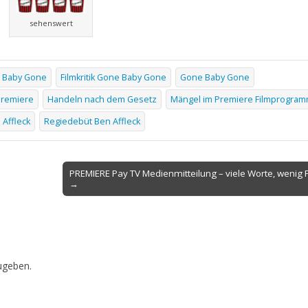
sehenswert
 Baby Gone
Filmkritik Gone Baby Gone
Gone Baby Gone
Premiere
Handeln nach dem Gesetz
Mängel im Premiere Filmprogra
 Affleck
Regiedebüt Ben Affleck
PREMIERE Pay TV Medienmitteilung – viele Worte, wenig 
→
ugeben.