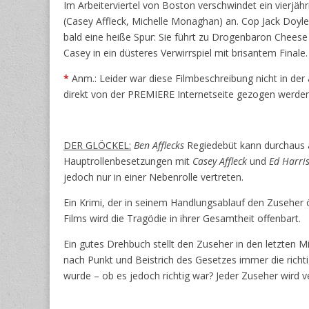
Im Arbeiterviertel von Boston verschwindet ein vierjäh
(Casey Affleck, Michelle Monaghan) an. Cop Jack Doyle
bald eine heiße Spur: Sie führt zu Drogenbaron Cheese 
Casey in ein düsteres Verwirrspiel mit brisantem Finale.
*
Anm.: Leider war diese Filmbeschreibung nicht in d
direkt von der PREMIERE Internetseite gezogen werden
DER GLÖCKEL:
Ben Afflecks
Regiedebüt kann durchaus a
Hauptrollenbesetzungen mit
Casey Affleck
und
Ed Harri
jedoch nur in einer Nebenrolle vertreten.
Ein Krimi, der in seinem Handlungsablauf den Zuseher
Films wird die Tragödie in ihrer Gesamtheit offenbart.
Ein gutes Drehbuch stellt den Zuseher in den letzten 
nach Punkt und Beistrich des Gesetzes immer die richt
wurde – ob es jedoch richtig war? Jeder Zuseher wird v