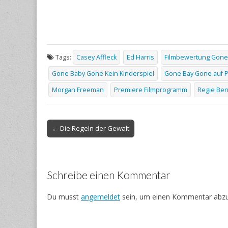
Tags:
Casey Affleck
Ed Harris
Filmbewertung Gone
Gone Baby Gone Kein Kinderspiel
Gone Bay Gone auf 
Morgan Freeman
Premiere Filmprogramm
Regie Ben
Post
← Die Regeln der Gewalt
navigation
Schreibe einen Kommentar
Du musst
angemeldet
sein, um einen Kommentar abz