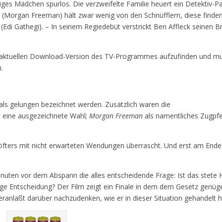
riges Mädchen spurlos. Die verzweifelte Familie heuert ein Detektiv-P
 (Morgan Freeman) hält zwar wenig von den Schnüfflern, diese finde
(Edi Gathegi). – In seinem Regiedebüt verstrickt Ben Affleck seinen B
er aktuellen Download-Version des TV-Programmes aufzufinden und m
.
ls gelungen bezeichnet werden. Zusätzlich waren die
s
eine ausgezeichnete Wahl;
Morgan Freeman
als namentliches Zugpfe
 öfters mit nicht erwarteten Wendungen überrascht. Und erst am Ende
Minuten vor dem Abspann die alles entscheidende Frage: Ist das stete
ige Entscheidung? Der Film zeigt ein Finale in dem dem Gesetz genüg
eranlaßt darüber nachzudenken, wie er in dieser Situation gehandelt 