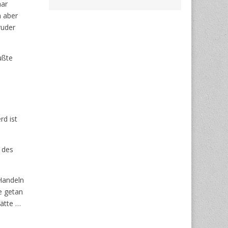
aar
n aber
ruder
ußte
rd ist
 des
 Handeln
e getan
hätte …