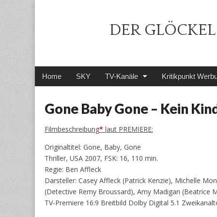
DER GLÖCKEL 
Main
Skip
Home
SKY
TV-Kanäle
Kritikpunkt Werb
menu
to
content
Gone Baby Gone – Kein Kind
Filmbeschreibung
*
laut PREMIERE:
Originaltitel: Gone, Baby, Gone
Thriller, USA 2007, FSK: 16, 110 min.
Regie: Ben Affleck
Darsteller: Casey Affleck (Patrick Kenzie), Michelle 
(Detective Remy Broussard), Amy Madigan (Beatrice 
TV-Premiere 16:9 Breitbild Dolby Digital 5.1 Zweikana