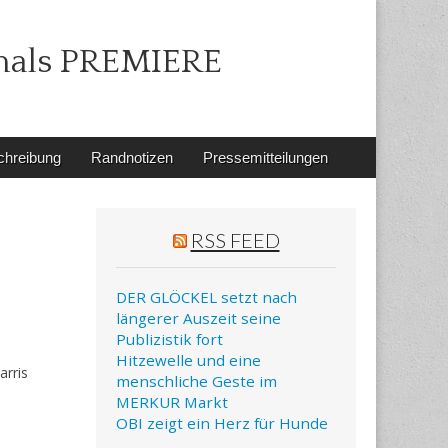
mals PREMIERE
chreibung
Randnotizen
Pressemitteilungen
RSS FEED
DER GLÖCKEL setzt nach
längerer Auszeit seine
Publizistik fort
Hitzewelle und eine
arris
menschliche Geste im
MERKUR Markt
OBI zeigt ein Herz für Hunde