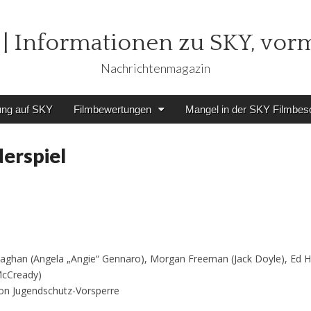
| Informationen zu SKY, vor
Nachrichtenmagazin
ung auf SKY
Filmbewertungen
Mangel in der SKY Filmbes
erspiel
Monaghan (Angela „Angie“ Gennaro), Morgan Freeman (Jack Doyle), Ed H
McCready)
lton Jugendschutz-Vorsperre