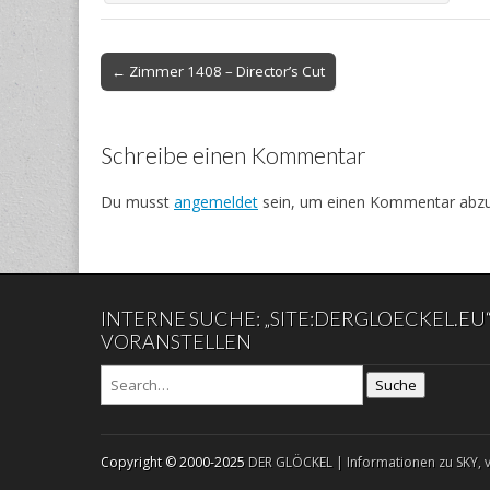
Post
← Zimmer 1408 – Director’s Cut
navigation
Schreibe einen Kommentar
Du musst
angemeldet
sein, um einen Kommentar abz
INTERNE SUCHE: „SITE:DERGLOECKEL.EU
VORANSTELLEN
Suche
Copyright © 2000-2025
DER GLÖCKEL | Informationen zu SKY, 