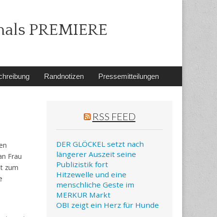
mals PREMIERE
chreibung
Randnotizen
Pressemitteilungen
RSS FEED
DER GLÖCKEL setzt nach
en
längerer Auszeit seine
an Frau
Publizistik fort
lt zum
Hitzewelle und eine
e
menschliche Geste im
MERKUR Markt
OBI zeigt ein Herz für Hunde