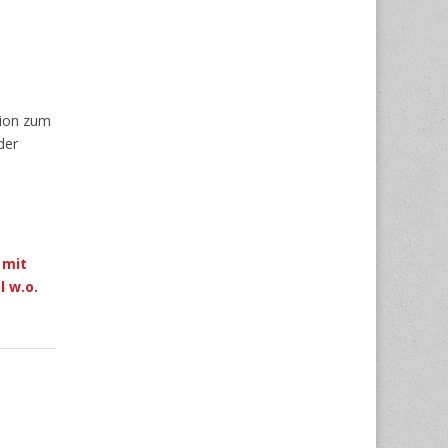
tion zum
der
 mit
 w.o.