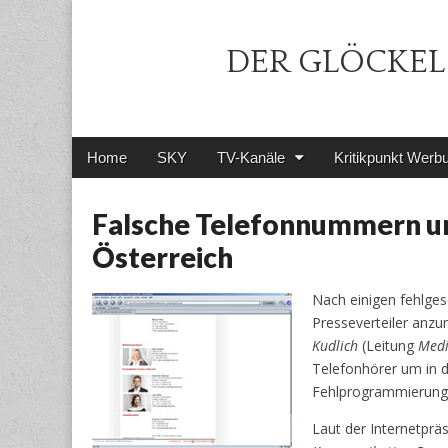
DER GLÖCKEL 
Main
Skip
Home
SKY
TV-Kanäle
Kritikpunkt Werb
menu
to
content
Falsche Telefonnummern unt
Österreich
Nach einigen fehlges
Presseverteiler anzu
Kudlich
(Leitung
Medi
Telefonhörer um in 
Fehlprogrammierung 
Laut der Internetpräs