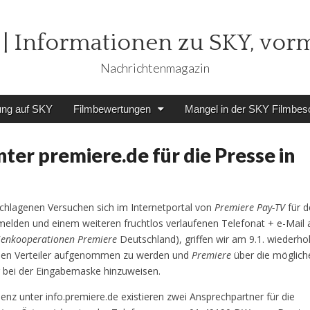
| Informationen zu SKY, vor
Nachrichtenmagazin
ung auf SKY
Filmbewertungen
Mangel in der SKY Filmbes
er premiere.de für die Presse in
chlagenen Versuchen sich im Internetportal von
Premiere Pay-TV
für d
melden und einem weiteren fruchtlos verlaufenen Telefonat + e-Mail 
enkooperationen Premiere
Deutschland), griffen wir am 9.1. wiederho
den Verteiler aufgenommen zu werden und
Premiere
über die möglich
bei der Eingabemaske hinzuweisen.
enz unter info.premiere.de existieren zwei Ansprechpartner für die