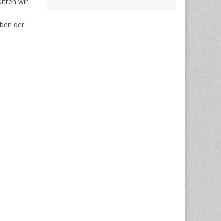
nten wir
aben der