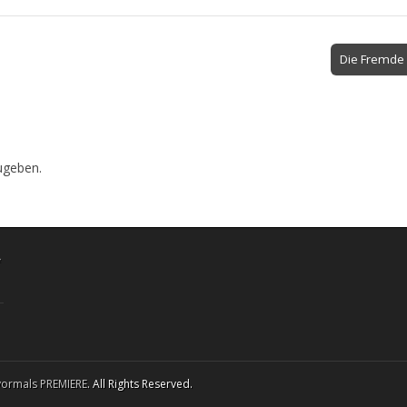
Die Fremde 
ugeben.
“
vormals PREMIERE
. All Rights Reserved.