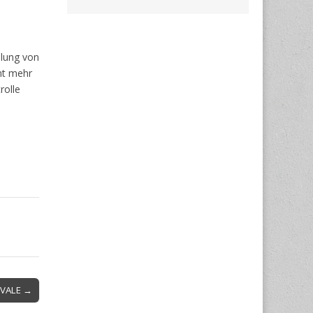
dlung von
nt mehr
rolle
IVALE →