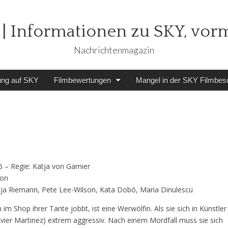
| Informationen zu SKY, vor
Nachrichtenmagazin
ung auf SKY
Filmbewertungen
Mangel in der SKY Filmbes
 – Regie: Katja von Garnier
ton
 Katja Riemann, Pete Lee-Wilson, Kata Dobó, Maria Dinulescu
im Shop ihrer Tante jobbt, ist eine Werwölfin. Als sie sich in Künstler
livier Martinez) extrem aggressiv. Nach einem Mordfall muss sie sich