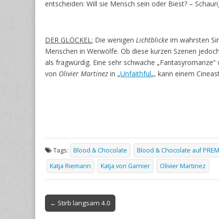
entscheiden: Will sie Mensch sein oder Biest? – Schau
DER GLÖCKEL:
Die wenigen
Lichtblicke
im wahrsten Sin
Menschen in Werwölfe. Ob diese kurzen Szenen jedoch
als fragwürdig. Eine sehr schwache „Fantasyromanze“ w
von
Olivier Martinez
in „
Unfaithful
„, kann einem Cinea
Tags:
Blood & Chocolate
Blood & Chocolate auf PRE
Katja Riemann
Katja von Garnier
Olivier Martinez
Post
← Stirb langsam 4.0
navigation