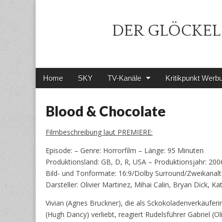
DER GLÖCKEL 
Main
Skip
Home
SKY
TV-Kanäle
Kritikpunkt Werb
menu
to
content
Blood & Chocolate
Filmbeschreibung laut PREMIERE:
Episode: – Genre: Horrorfilm – Länge: 95 Minuten
Produktionsland: GB, D, R, USA – Produktionsjahr: 2006
Bild- und Tonformate: 16:9/Dolby Surround/Zweikanal
Darsteller: Olivier Martinez, Mihai Calin, Bryan Dick,
Vivian (Agnes Bruckner), die als Sckokoladenverkäuferin 
(Hugh Dancy) verliebt, reagiert Rudelsführer Gabriel (O